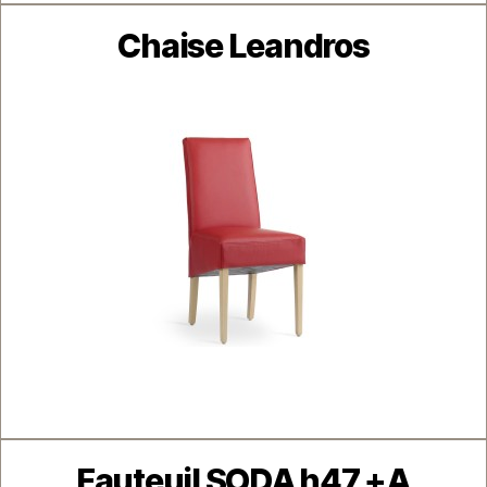
Catégories
Chaise Leandros
Catégories
Fauteuil SODA h47 +A