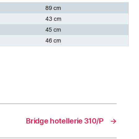
89 cm
43 cm
45 cm
46 cm
Bridge hotellerie 310/P
→