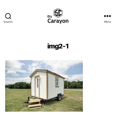
Search
Menu
Ets
Carayon
img2-1