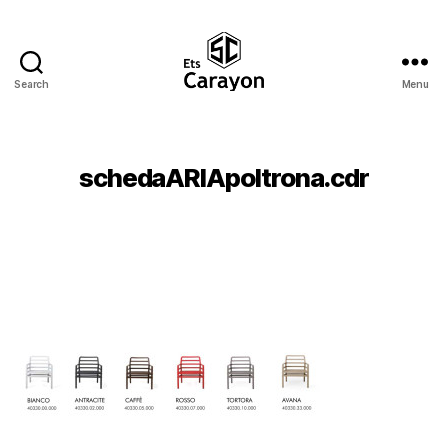
Search
Menu
Ets
Carayon
schedaARIApoltrona.cdr