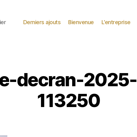
ier
Derniers ajouts
Bienvenue
L’entreprise
e-decran-2025
113250