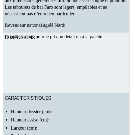
aux dimensions généreuses offrant une assise souple et pratique.
Les tabourets de bar Faro sont légers, empilables et ne
nécessitent pas d’entretien particulier.
Revendeur national agréé Nardi.
Consultez-nous pour le prix au détail ou à la palette.
DIMENSIONS
CARACTÉRISTIQUES
Hauteur dossier (cm):
Hauteur assise (cm):
Largeur (cm):