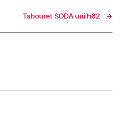
Tabouret SODA uni h62
→