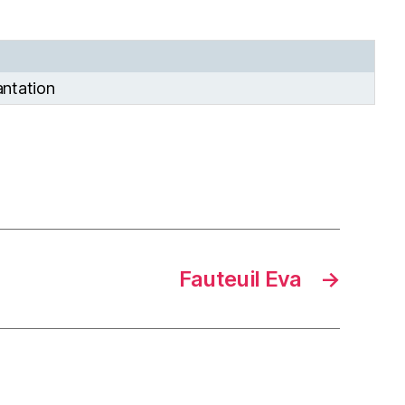
antation
Fauteuil Eva
→