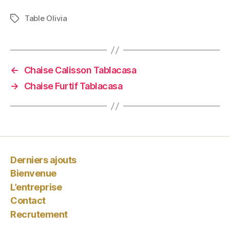
Table Olivia
Étiquettes
←
Chaise Calisson Tablacasa
Couleur marron
→
Chaise Furtif Tablacasa
dépliée
Derniers ajouts
Bienvenue
L’entreprise
Contact
Recrutement